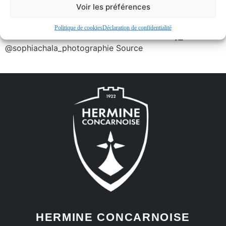
Voir les préférences
🖤🤍 Retour en images sur la victoire au quatrième tour
de Coupe de France. 🔜 Place au championnat, ce
Politique de cookies
Déclaration de confidentialité
dimanche au Moros face à Moelan-Sur-Mer. 🎥
@sophiachala_photographie Source
HERMINE CONCARNOISE