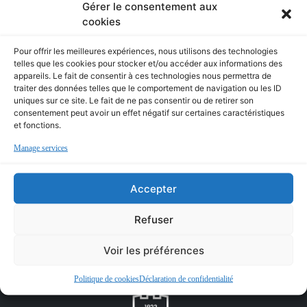
Gérer le consentement aux
cookies
RÉSULTAT GAMBARDELLA 🏆 LES
JEUNES S’IMPOSENT ÉGALEMENT
Pour offrir les meilleures expériences, nous utilisons des technologies
CONTRE BANNALEC EN…
telles que les cookies pour stocker et/ou accéder aux informations des
appareils. Le fait de consentir à ces technologies nous permettra de
traiter des données telles que le comportement de navigation ou les ID
uniques sur ce site. Le fait de ne pas consentir ou de retirer son
Résultat Gambardella 🏆
consentement peut avoir un effet négatif sur certaines caractéristiques
et fonctions.
Les jeunes s’imposent également contre Bannalec en
Manage services
coupe Gambardella, autour d’un match maîtrisé et sous
une pluie battante nos jeunes U18 ont fait preuve de
courage afin de passer au tour suivant 😊👊🏽
Accepter
Félicitations aux jeunes et au staff ! 🖤🤍
Refuser
Source
Voir les préférences
Politique de cookies
Déclaration de confidentialité